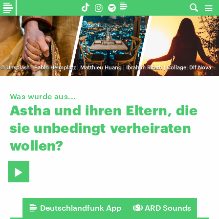
©
Unsplash | Pablo Heimplatz | Matthieu Huang | Ibrahim Rifath | Collage: Dlf Nova
Was wurde aus...
Astha
und
ihren
Eltern,
die
sie
unbedingt
verheiraten
wollen?
Deutschlandfunk App
ARD Sounds