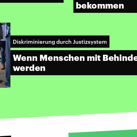
bekommen
Diskriminierung durch Justizsystem
Wenn Menschen mit Behinde
werden