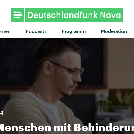
"Anxiety" von Doechii · "A
emen
Podcasts
Programm
Moderation
24
 Menschen mit Behinderu