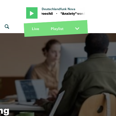
Deutschlandfunk Nova
nxiety" von Doechii · "Anxiety" von Doechii
Live
Playlist
ng