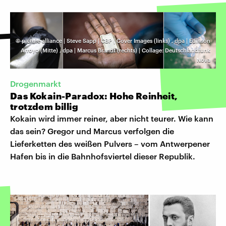
©
picture alliance | Steve Sapp | CBP | Cover Images (links)
,
dpa | Edinson
Arroyo (Mitte)
,
dpa | Marcus Brandt (rechts) | Collage: Deutschlandfunk
Nova
Drogenmarkt
Das Kokain-Paradox: Hohe Reinheit,
trotzdem billig
Kokain wird immer reiner, aber nicht teurer. Wie kann
das sein? Gregor und Marcus verfolgen die
Lieferketten des weißen Pulvers – vom Antwerpener
Hafen bis in die Bahnhofsviertel dieser Republik.