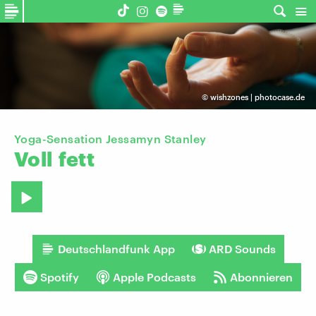
©
wishzones | photocase.de
Yoga-Sensation Jessamyn Stanley
Voll
fett
Deutschlandfunk App
ARD Sounds
Spotify
Apple Podcasts
Abonnieren