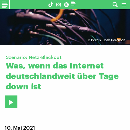
©
Pexels | Josh Sorensen
Szenario: Netz-Blackout
Was,
wenn
das
Internet
deutschlandweit
über
Tage
down
ist
10. Mai 2021