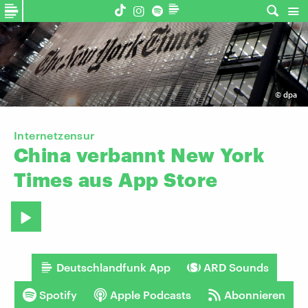
©
dpa
Internetzensur
China
verbannt
New
York
Times
aus
App
Store
Deutschlandfunk App
ARD Sounds
Spotify
Apple Podcasts
Abonnieren