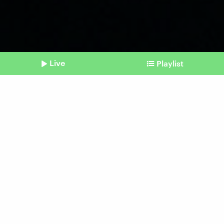
Live
Playlist
©
Imago / Westend61
Shownotes
Interpol
Im Metaversum drohen
virtuelle Verbrechen
Beitrag aus unserem Archiv vom 22. Januar