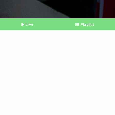
Live
Playlist
©
picture alliance | Zumapress.com | Michael Kuenne
Shownotes
Proteste
Iran ohne Internet: Kann
das Ausland helfen?
vom 15. Januar 2026