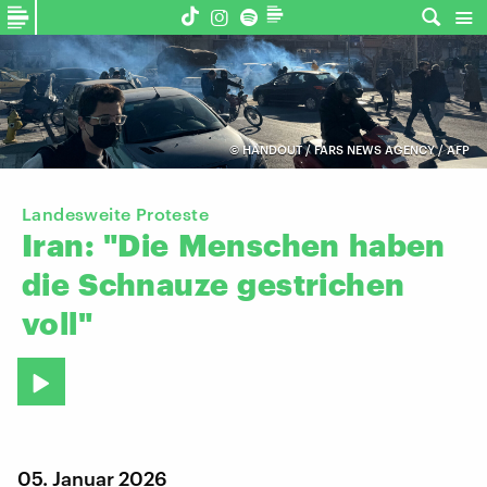
©
HANDOUT / FARS NEWS AGENCY / AFP
Landesweite Proteste
Iran:
"Die
Menschen
haben
die
Schnauze
gestrichen
voll"
05. Januar 2026