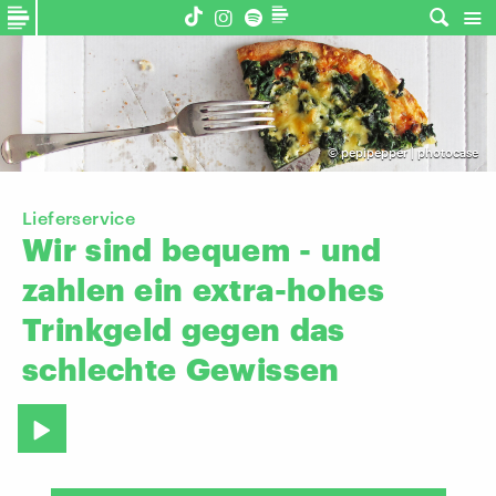
©
pepipepper | photocase
Lieferservice
Wir
sind
bequem
-
und
zahlen
ein
extra-hohes
Trinkgeld
gegen
das
schlechte
Gewissen