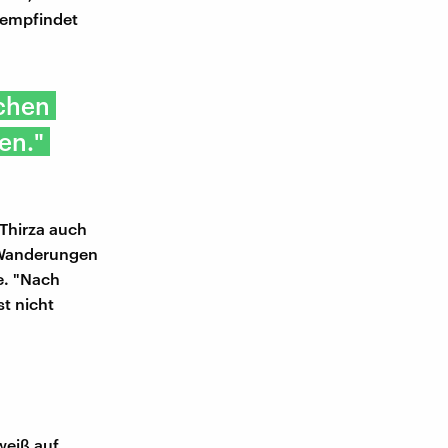
 empfindet
schen
en."
Thirza auch
n Wanderungen
e. "Nach
t nicht
weiß auf