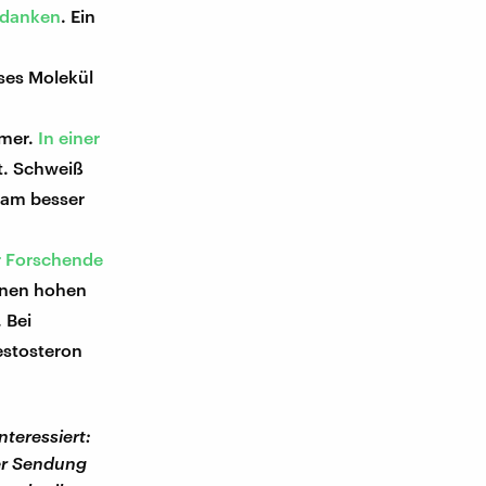
rdanken
. Ein
ses Molekül
hmer.
In einer
t. Schweiß
kam besser
r Forschende
einen hohen
 Bei
stosteron
teressiert:
der Sendung