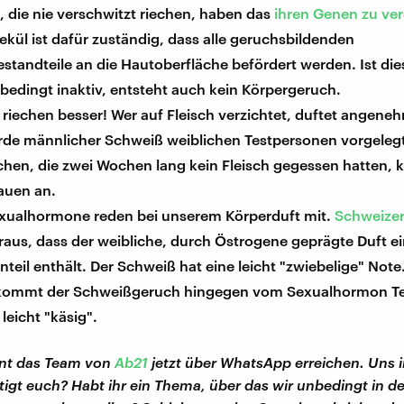
 die nie verschwitzt riechen, haben das
ihren Genen zu ve
kül ist dafür zuständig, dass alle geruchsbildenden
tandteile an die Hautoberfläche befördert werden. Ist die
bedingt inaktiv, entsteht auch kein Körpergeruch.
 riechen besser! Wer auf Fleisch verzichtet, duftet angene
de männlicher Schweiß weiblichen Testpersonen vorgeleg
hen, die zwei Wochen lang kein Fleisch gegessen hatten, 
auen an.
xualhormone reden bei unserem Körperduft mit.
Schweize
raus, dass der weibliche, durch Östrogene geprägte Duft 
teil enthält. Der Schweiß hat eine leicht "zwiebelige" Note.
ommt der Schweißgeruch hingegen vom Sexualhormon Te
 leicht "käsig".
nt das Team von
Ab21
jetzt über WhatsApp erreichen. Uns in
igt euch? Habt ihr ein Thema, über das wir unbedingt in 