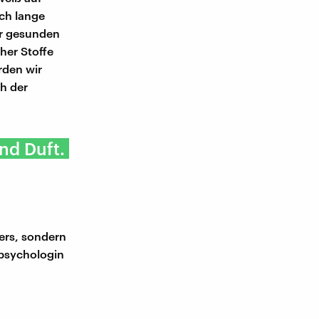
och lange
er gesunden
her Stoffe
rden wir
h der
nd Duft.
ers, sondern
opsychologin