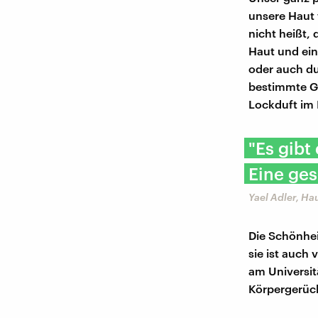
unsere Haut t
nicht heißt,
Haut und ein
oder auch d
bestimmte G
Lockduft im 
"Es gibt
Eine ges
Yael Adler, Ha
Die Schönhei
sie ist auch
am Universi
Körpergerüc