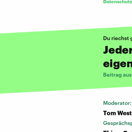
Datenschutz
Du riechst 
Jede
eige
Beitrag au
Moderator
Tom West
Gesprächsp