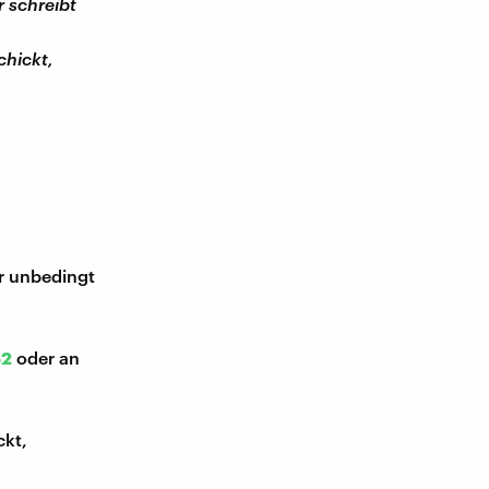
 schreibt
chickt,
ir unbedingt
52
oder an
ckt,