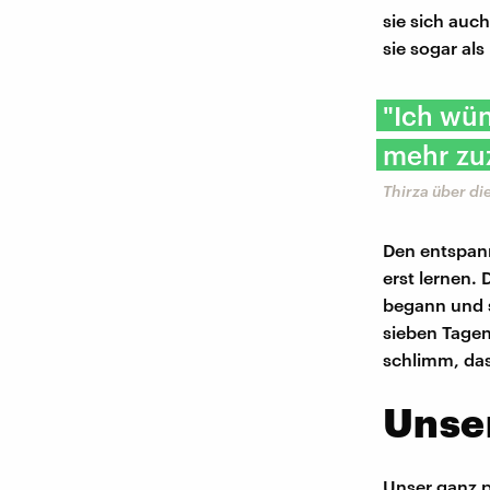
sie sich auc
sie sogar al
"Ich wün
mehr zu
Thirza über d
Den entspan
erst lernen.
begann und 
sieben Tagen
schlimm, das 
Unser
Unser ganz 