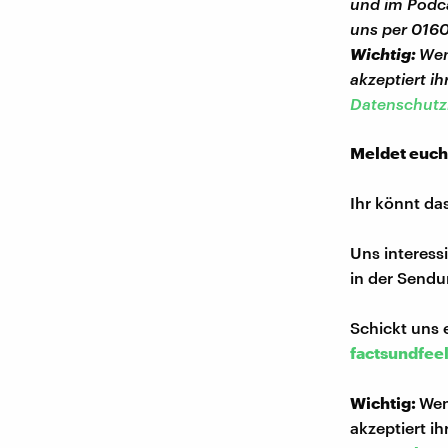
und im Podca
uns per 016
Wichtig:
Wen
akzeptiert i
Datenschutzr
Meldet euch
Ihr könnt da
Uns interess
in der Sendu
Schickt uns 
factsundfee
Wichtig:
Wen
akzeptiert i