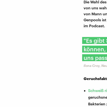
Die Wahl des 
von uns wahr
von Mann und
Genpools ist
im Podcast.
"Es gibt
können,
uns pass
Ilona Croy, Ne
Geruchsfakt
Schweiß r
geruchsne
Bakterien 