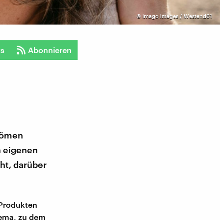
©
imago images / Westend61
ts
Abonnieren
trömen
h eigenen
ht, darüber
 Produkten
hema, zu dem