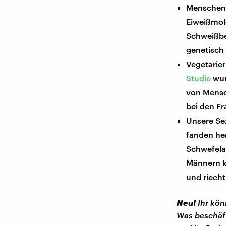
Menschen,
Eiweißmole
Schweißbes
genetisch 
Vegetarier
Studie
wur
von Mensc
bei den Fr
Unsere Se
fanden he
Schwefelan
Männern k
und riecht
Neu!
Ihr kön
Was beschäft