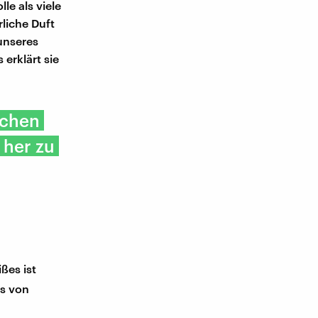
le als viele
rliche Duft
unseres
erklärt sie
echen
her zu
ßes ist
es von