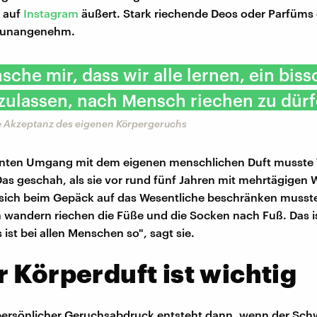
h auf
Instagram
äußert. Stark riechende Deos oder Parfüms
s unangenehm.
sche mir, dass wir alle lernen, ein bis
zulassen, nach Mensch riechen zu dürf
ie Akzeptanz des eigenen Körpergeruchs
nten Umgang mit dem eigenen menschlichen Duft musste 
 Das geschah, als sie vor rund fünf Jahren mit mehrtägige
sich beim Gepäck auf das Wesentliche beschränken musst
 wandern riechen die Füße und die Socken nach Fuß. Das is
ist bei allen Menschen so", sagt sie.
 Körperduft ist wichtig
persönlicher Geruchsabdruck entsteht dann, wenn der Sch