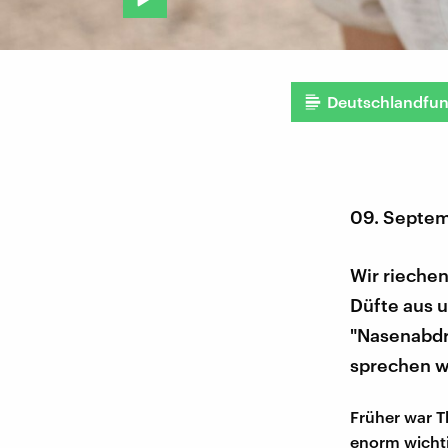
Deutschlandfu
09. Septe
Wir riechen
Düfte aus 
"Nasenabdr
sprechen wi
Früher war T
enorm wichti