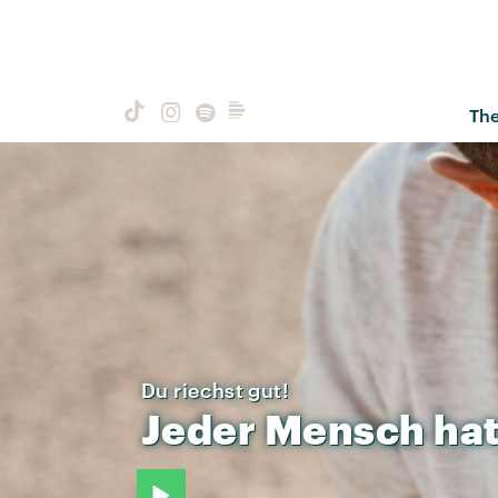
Th
Du riechst gut!
Jeder
Mensch
ha