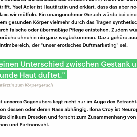
rifft. Yael Adler ist Hautärztin und erklärt, dass das aber n
 dass wir müffeln. Ein unangenehmer Geruch würde bei ein
em gesunden Körper vielmehr durch das Tragen synthetisc
urch falsche oder übermäßige Pflege entstehen. Zudem wü
erüche ohnehin nie ganz wegbekommen. Dazu gehöre auc
Intimbereich, der "unser erotisches Duftmarketing" sei.
 einen Unterschied zwischen Gestank u
unde Haut duftet."
utärztin zum Körpergeruch
t unseres Gegenübers liegt nicht nur im Auge des Betracht
 von dessen oder deren Nase abhängig. Ilona Croy ist Neur
tätsklinikum Dresden und forscht zum Zusammenhang von
hen und Partnerwahl.