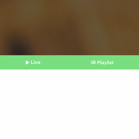
Live
Playlist
©
picture alliance | SIPA | Babak Bordbar | MEI
Shownotes
Iran
Regime will Uni-Proteste im