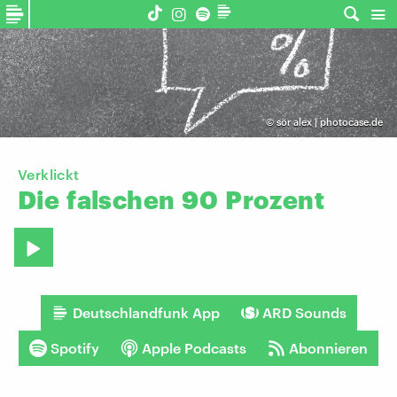
©
sör alex | photocase.de
Verklickt
Die
falschen
90
Prozent
Deutschlandfunk App
ARD Sounds
Spotify
Apple Podcasts
Abonnieren