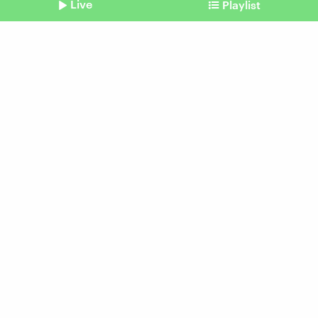
Live
Playlist
©
Imago | Zuma Wire
Shownotes
Israel
Wie sehr noch für die
Geiseln gekämpft wird
Beitrag aus unserem Archiv vom 09. Januar
2024