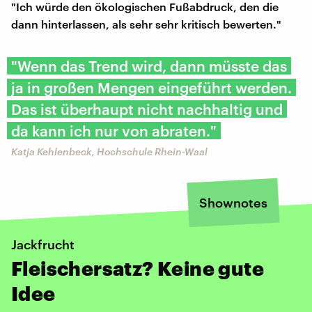
"Ich würde den ökologischen Fußabdruck, den die
dann hinterlassen, als sehr sehr kritisch bewerten."
"Wenn das Trend wird, dann müsste das
ja in großen Mengen eingeführt werden.
Das ist überhaupt nicht nachhaltig und
da kann ich nur von abraten."
​Katja Kehlenbeck, Hochschule Rhein-Waal
Shownotes
Jackfrucht
Fleischersatz? Keine gute
Idee