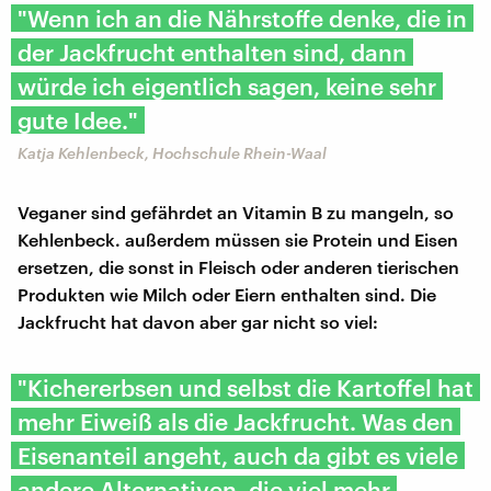
"Wenn ich an die Nährstoffe denke, die in
der Jackfrucht enthalten sind, dann
würde ich eigentlich sagen, keine sehr
gute Idee."
​Katja Kehlenbeck, Hochschule Rhein-Waal
Veganer sind gefährdet an Vitamin B zu mangeln, so
Kehlenbeck. außerdem müssen sie Protein und Eisen
ersetzen, die sonst in Fleisch oder anderen tierischen
Produkten wie Milch oder Eiern enthalten sind. Die
Jackfrucht hat davon aber gar nicht so viel:
"Kichererbsen und selbst die Kartoffel hat
mehr Eiweiß als die Jackfrucht. Was den
Eisenanteil angeht, auch da gibt es viele
andere Alternativen, die viel mehr