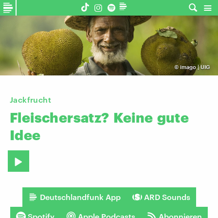
©
imago | UIG
Jackfrucht
Fleischersatz?
Keine
gute
Idee
Deutschlandfunk App
ARD Sounds
Spotify
Apple Podcasts
Abonnieren