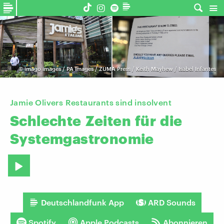
©
imago images / PA Images / ZUMA Press / Keith Mayhew / Isabel Infantes
Jamie Olivers Restaurants sind insolvent
Schlechte
Zeiten
für
die
Systemgastronomie
Deutschlandfunk App
ARD Sounds
Spotify
Apple Podcasts
Abonnieren