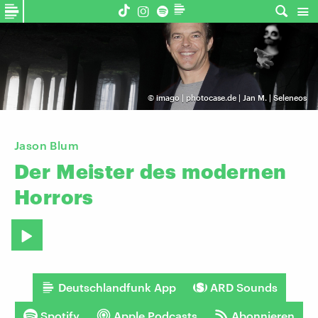
©
imago | photocase.de | Jan M. | Seleneos
Jason Blum
Der
Meister
des
modernen
Horrors
Deutschlandfunk App
ARD Sounds
Spotify
Apple Podcasts
Abonnieren