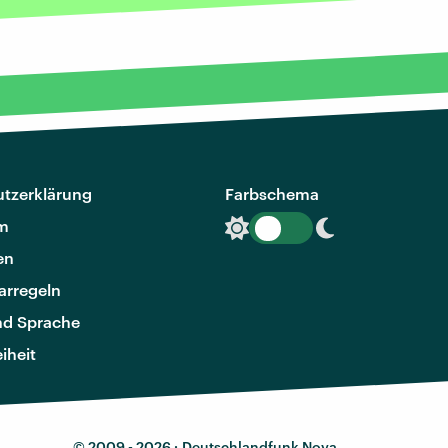
tzerklärung
Farbschema
m
en
rregeln
nd Sprache
eiheit
© 2009 - 2026 ·
Deutschlandfunk Nova