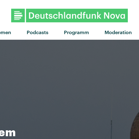
"Beautiful Freeks" von M
emen
Podcasts
Programm
Moderation
lem