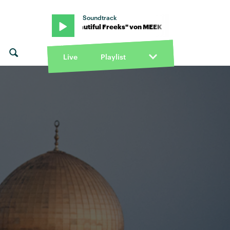
Soundtrack
EEK · "Beautiful Freeks" von MEEK · "Beautiful Freeks" von MEEK
Live
Playlist