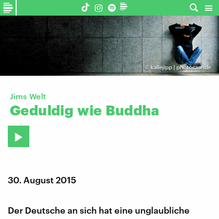
©
kallejipp | photocase.de
Jims Welt
Geduldig
wie
Buddha
30. August 2015
Der Deutsche an sich hat eine unglaubliche