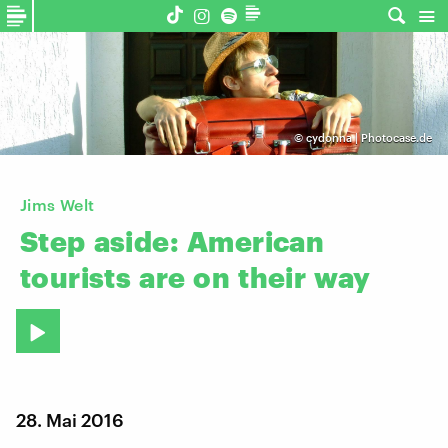
©
cydonna | Photocase.de
Jims Welt
Step
aside:
American
tourists
are
on
their
way
28. Mai 2016