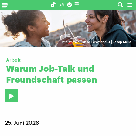
©
picture alliance I Westend61 | Josep Suria
Arbeit
Warum
Job-Talk
und
Freundschaft
passen
25. Juni 2026