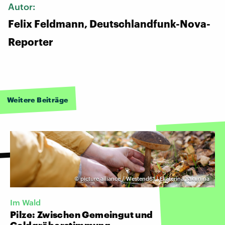
Autor:
Felix Feldmann, Deutschlandfunk-Nova-
Reporter
Weitere Beiträge
©
picture alliance / Westend61 | Ekaterina Yakunina
Im Wald
Pilze: Zwischen Gemeingut und
Goldgräberstimmung