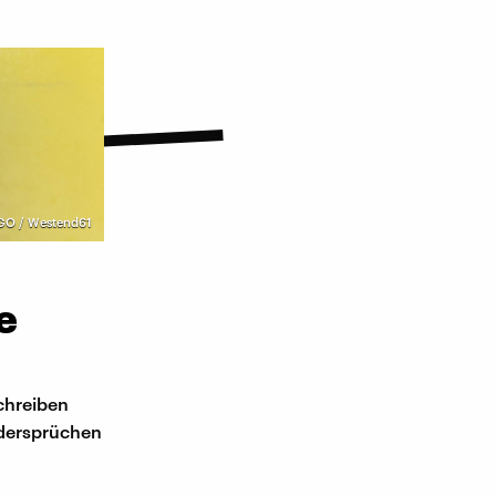
GO / Westend61
e
schreiben
idersprüchen