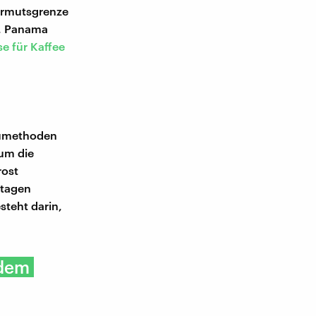
Armutsgrenze
s, Panama
se für Kaffee
aumethoden
um die
rost
ntagen
steht darin,
 dem