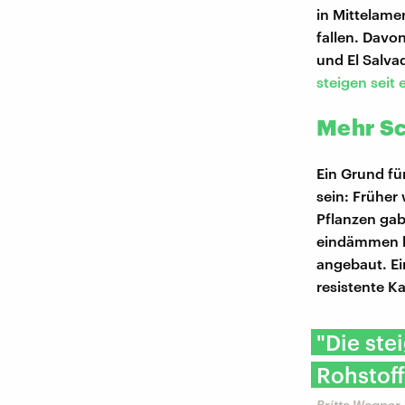
in Mittelam
fallen. Davo
und El Salva
steigen seit
Mehr Sc
Ein Grund fü
sein: Früher
Pflanzen gab
eindämmen k
angebaut. Ei
resistente K
"Die ste
Rohstof
Britta Wagner