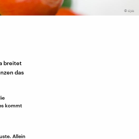
©
dpa
a breitet
lanzen das
ie
, es kommt
ste. Allein