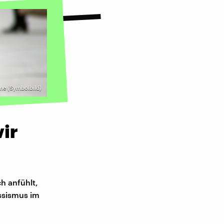
me (Symbolbild)
wir
ch anfühlt,
assismus im