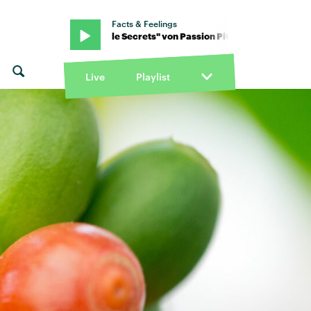
Facts & Feelings
 Pit · "Little Secrets" von Passion Pit · "Little Secrets" von Passion
Live
Playlist