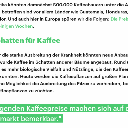
erika könnten demnächst 500.000 Kaffeebauern unter die 
n betroffen sind vor allem Länder wie Guatemala, Hondura
dor. Und auch hier in Europa spüren wir die Folgen:
Die Prei
 einigen Wochen
.
hatten für Kaffee
r die starke Ausbreitung der Krankheit könnten neue Anb
 wurde Kaffee im Schatten anderer Bäume angebaut. Rund 
 es mehr biologische Vielfalt und Nützlinge, die den Kaffee
onnten. Heute werden die Kaffeepflanzen auf großen Pla
ne Möglichkeit die Ausbreitung des Pilzes zu verhindern, be
affeepflanzen zu züchten.
igenden Kaffeepreise machen sich auf
fmarkt bemerkbar."