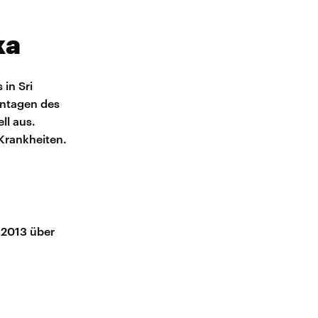
ka
 in Sri
antagen des
ll aus.
 Krankheiten.
 2013 über