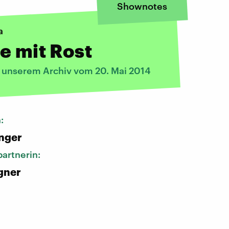
Shownotes
a
e mit Rost
s unserem Archiv vom 20. Mai 2014
n:
nger
artnerin:
gner