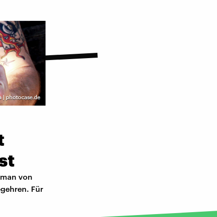
a | photocase.de
t
st
Roman von
egehren. Für