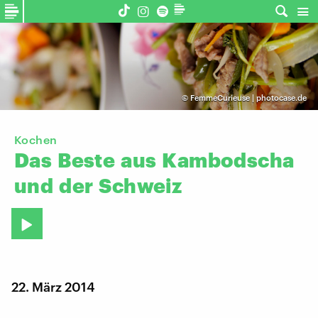
©
FemmeCurieuse | photocase.de
Kochen
Das
Beste
aus
Kambodscha
und
der
Schweiz
22. März 2014