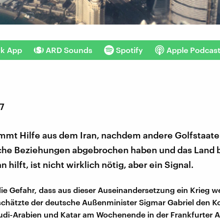
nk App
ARD Sounds
Spotify
Apple Podcas
17
mmt Hilfe aus dem Iran, nachdem andere Golfstaat
che Beziehungen abgebrochen haben und das Land b
n hilft, ist nicht wirklich nötig, aber ein Signal.
die Gefahr, dass aus dieser Auseinandersetzung ein Krieg 
schätzte der deutsche Außenminister Sigmar Gabriel den Ko
udi-Arabien und Katar am Wochenende in der Frankfurter 