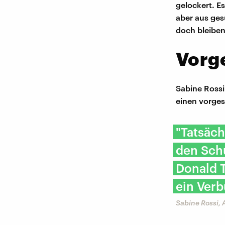
gelockert. E
aber aus ges
doch bleiben
Vorg
Sabine Rossi
einen vorge
"Tatsäch
den Schu
Donald T
ein Verb
Sabine Rossi,