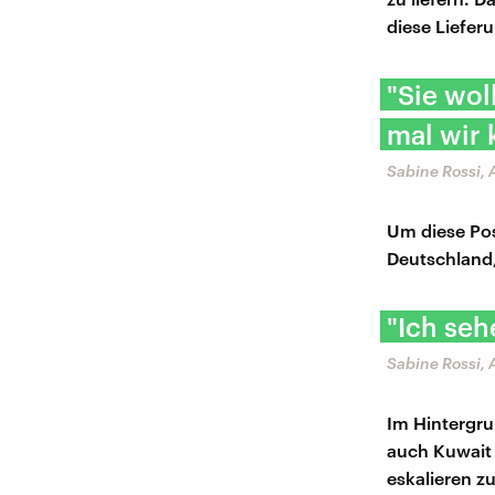
diese Liefer
"Sie wol
mal wir
Sabine Rossi,
Um diese Pos
Deutschland,
"Ich seh
Sabine Rossi,
Im Hintergru
auch Kuwait z
eskalieren z