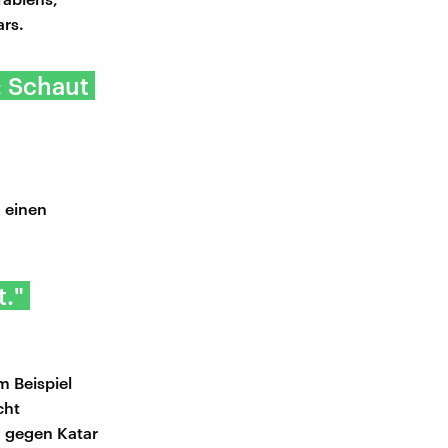
ars.
: Schaut
m einen
t."
m Beispiel
cht
n gegen Katar