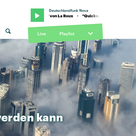
Deutschlandfunk Nova
uicksand" von La Roux · "Quicksand" von La Roux
Live
Playlist
erden
kann