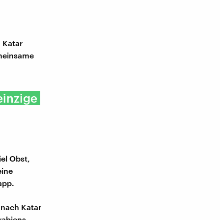
 Katar
emeinsame
einzige
el Obst,
eine
app.
 nach Katar
rabiens,