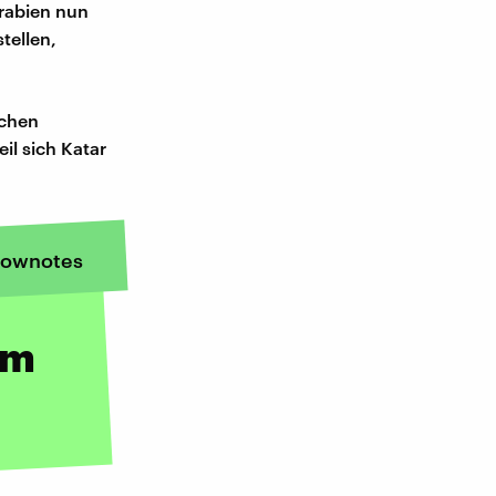
Arabien nun
tellen,
schen
il sich Katar
ownotes
um