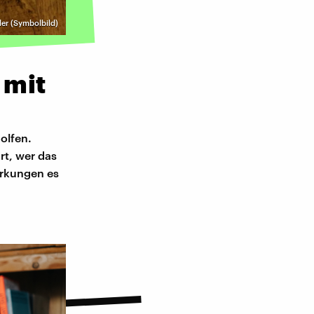
ller (Symbolbild)
 mit
olfen.
rt, wer das
rkungen es