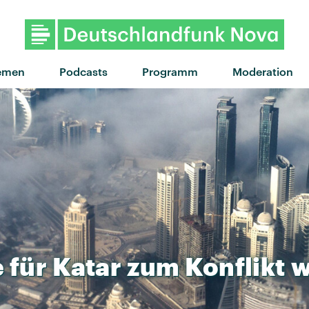
"Quicksand" von La Roux · "Q
emen
Podcasts
Programm
Moderation
e
für
Katar
zum
Konflikt
w