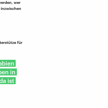
 werden, wer
f inzwischen
terstütze für
abien
ben in
da ist