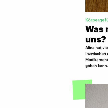
Körpergef
Was 
uns?
Alina hat vi
Inzwischen n
Medikament 
geben kann