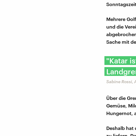
Sonntagszeit
Mehrere Golf
und die Vere
abgebrochen.
Sache mit d
"Katar i
Landgren
Sabine Rossi,
Über die Gre
Gemüse, Milc
Hungernot, a
Deshalb hat
zu liefern. 