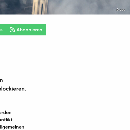
©
dpa
ts
Abonnieren
en
lockieren.
werden
nflikt
Allgemeinen