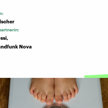
n:
lscher
artnerin:
ssi,
andfunk Nova