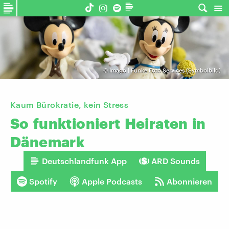
©
Imago | Funke Foto Services (Symbolbild)
Kaum Bürokratie, kein Stress
So
funktioniert
Heiraten
in
Dänemark
Deutschlandfunk App
ARD Sounds
Spotify
Apple Podcasts
Abonnieren