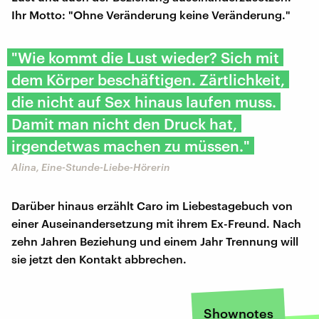
Ihr Motto: "Ohne Veränderung keine Veränderung."
"Wie kommt die Lust wieder? Sich mit
dem Körper beschäftigen. Zärtlichkeit,
die nicht auf Sex hinaus laufen muss.
Damit man nicht den Druck hat,
irgendetwas machen zu müssen."
Alina, Eine-Stunde-Liebe-Hörerin
Darüber hinaus erzählt Caro im Liebestagebuch von
einer Auseinandersetzung mit ihrem Ex-Freund. Nach
zehn Jahren Beziehung und einem Jahr Trennung will
sie jetzt den Kontakt abbrechen.
Shownotes