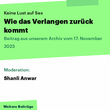
Keine Lust auf Sex
Wie das Verlangen zurück
kommt
Beitrag aus unserem Archiv vom 17. November
2023
Moderation:
Shanli Anwar
Weitere Beiträge