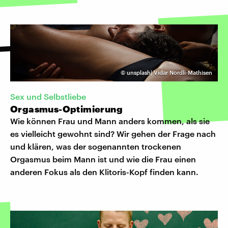
©
unsplash| Vidar Nordli-Mathisen
Sex und Selbstliebe
Orgasmus-Optimierung
Wie können Frau und Mann anders kommen, als sie
es vielleicht gewohnt sind? Wir gehen der Frage nach
und klären, was der sogenannten trockenen
Orgasmus beim Mann ist und wie die Frau einen
anderen Fokus als den Klitoris-Kopf finden kann.