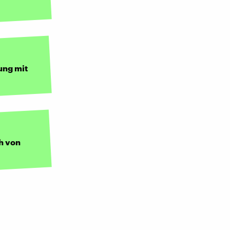
ung mit
h von