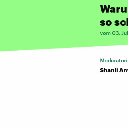
Waru
so sc
vom 03. Ju
Moderatori
Shanli A