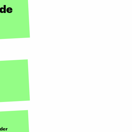
ade
 der