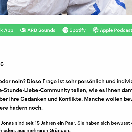
nk App
ARD Sounds
Spotify
Apple Podcas
26
 oder nein? Diese Frage ist sehr persönlich und indivi
ne-Stunde-Liebe-Community teilen, wie es ihnen dami
ber ihre Gedanken und Konflikte. Manche wollen be
dere hadern noch.
Jonas sind seit 15 Jahren ein Paar. Sie haben sich bewusst
chieden, aus mehreren Gründen.