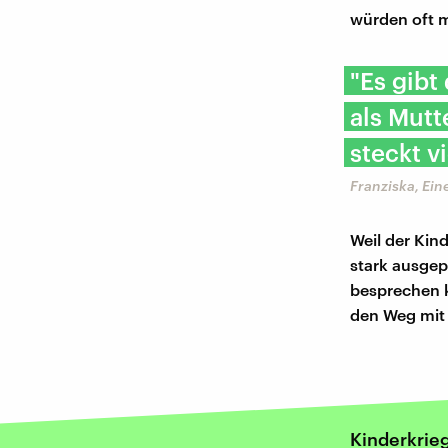
würden oft m
"Es gibt
als Mutt
steckt v
Franziska, Ein
Weil der Kin
stark ausgepr
besprechen k
den Weg mit
Kinderkrie