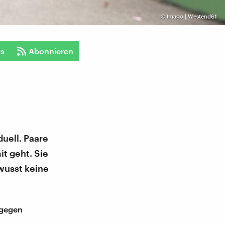
©
Imago | Westend61
ts
Abonnieren
duell. Paare
t geht. Sie
wusst keine
 gegen