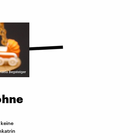
haela Begsteiger
ohne
e keine
nkatrin