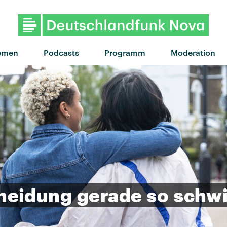
emen
Podcasts
Programm
Moderation
heidung
gerade
so
schwi