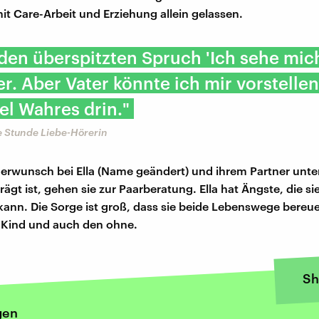
it Care-Arbeit und Erziehung allein gelassen.
 den überspitzten Spruch 'Ich sehe mic
er. Aber Vater könnte ich mir vorstellen
iel Wahres drin."
e Stunde Liebe-Hörerin
derwunsch bei Ella (Name geändert) und ihrem Partner unte
ägt ist, gehen sie zur Paarberatung. Ella hat Ängste, die si
ann. Die Sorge ist groß, dass sie beide Lebenswege bereu
 Kind und auch den ohne.
Sh
gen