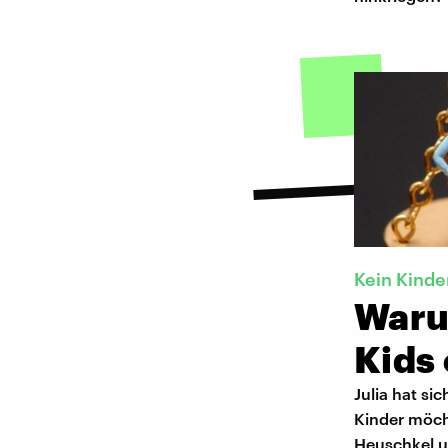
Kein Kind
Waru
Kids
Julia hat sic
Kinder möch
Heuschkel u