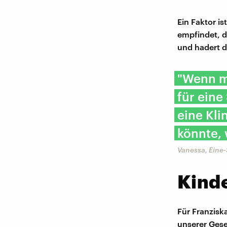
Ein Faktor i
empfindet, 
und hadert da
"Wenn ma
für eine 
eine Kli
könnte, 
Vanessa, Eine
Kinde
Für Franzisk
unserer Gesel