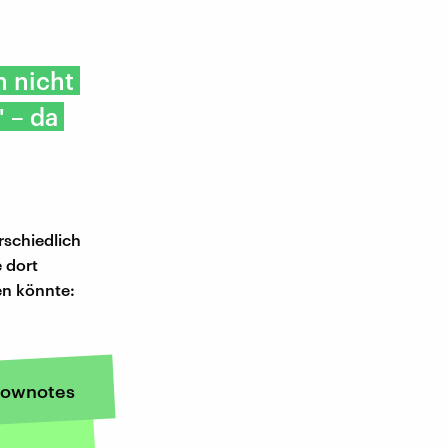
h nicht
' – da
rschiedlich
e dort
en könnte:
ownotes