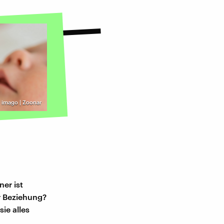
©
imago | Zoonar
ner ist
r Beziehung?
ie alles