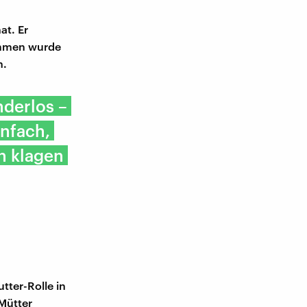
at. Er
ommen wurde
n.
nderlos –
infach,
an klagen
tter-Rolle in
 Mütter