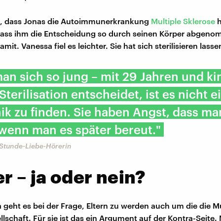
st, dass Jonas die Autoimmunerkrankung
Multiple Sklerose
h
dass ihm die Entscheidung so durch seinen Körper abgen
mit. Vanessa fiel es leichter. Sie hat sich sterilisieren lasse
n sich so jung – mit 29 Jahren und ki
Sterilisation entscheidet, ist es nicht e
nik zu finden. Sie haben Angst, dass m
wenn man es später bereut."
-Stunde-Liebe-Hörerin
r – ja oder nein?
a geht es bei der Frage, Eltern zu werden auch um die die Mu
lschaft. Für sie ist das ein Argument auf der Kontra-Seite.