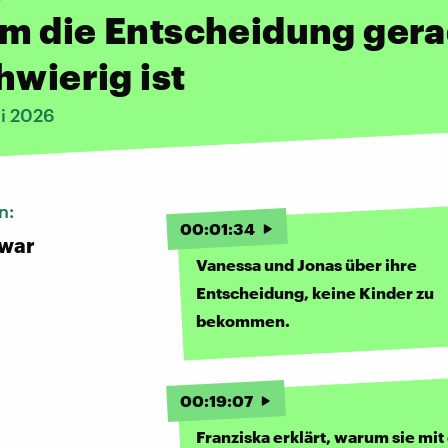
m die Entscheidung ger
hwierig ist
li 2026
n:
00
:
01
:
34
nwar
Vanessa und Jonas über ihre
Entscheidung, keine Kinder zu
bekommen.
00
:
19
:
07
Franziska erklärt, warum sie mit