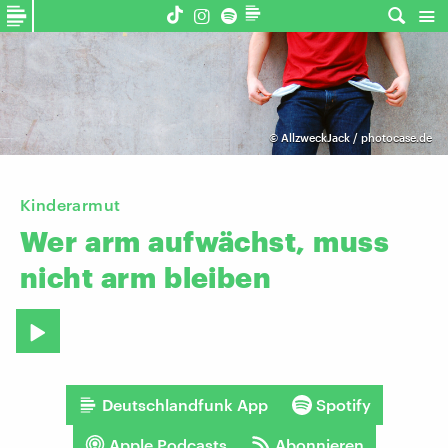
©
AllzweckJack / photocase.de
Kinderarmut
Wer
arm
aufwächst,
muss
nicht
arm
bleiben
Deutschlandfunk App
Spotify
Apple Podcasts
Abonnieren