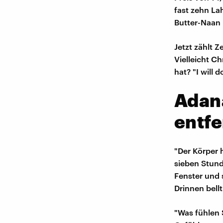
fast zehn La
Butter-Naan 
Jetzt zählt 
Vielleicht Ch
hat? "I will d
Adana
entfe
"Der Körper 
sieben Stund
Fenster und s
Drinnen bell
"Was fühlen 