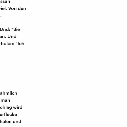
assan
iel. Von den
.
 Und: "Sie
len. Und
holen: "Ich
hahmlich
e man
chlag wird
erflecke
chalen und