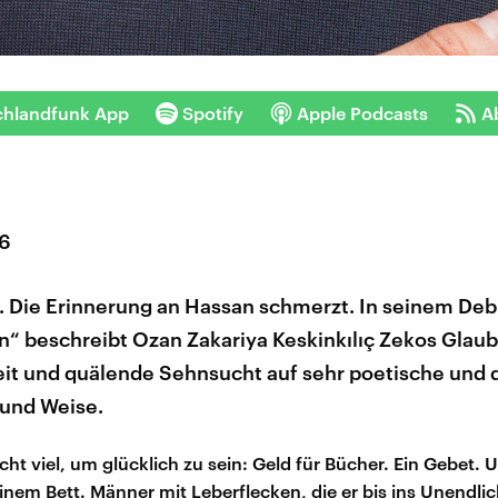
chlandfunk App
Spotify
Apple Podcasts
A
26
t. Die Erinnerung an Hassan schmerzt. In seinem D
“ beschreibt Ozan Zakariya Keskinkılıç Zekos Glaub
eit und quälende Sehnsucht auf sehr poetische und 
 und Weise.
icht viel, um glücklich zu sein: Geld für Bücher. Ein Gebet.
inem Bett. Männer mit Leberflecken, die er bis ins Unendli