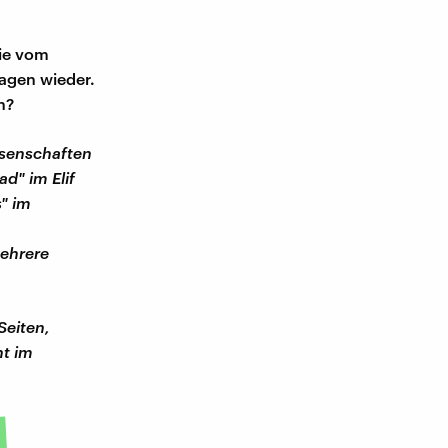
die vom
Tagen wieder.
n?
ssenschaften
d" im Elif
" im
mehrere
Seiten,
nt im