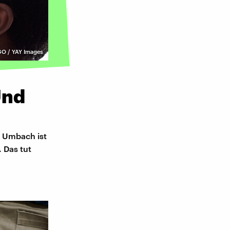
O / YAY Images
Und
a Umbach ist
. Das tut