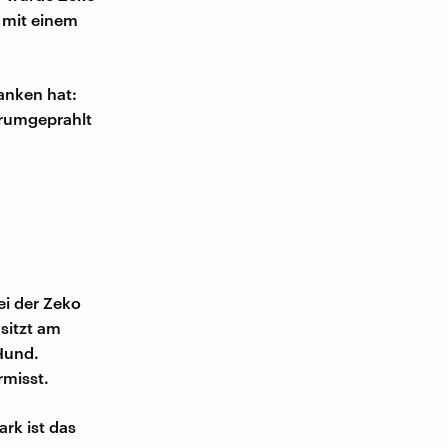
 mit einem
danken hat:
l rumgeprahlt
ei der Zeko
 sitzt am
 Hund.
rmisst.
rk ist das