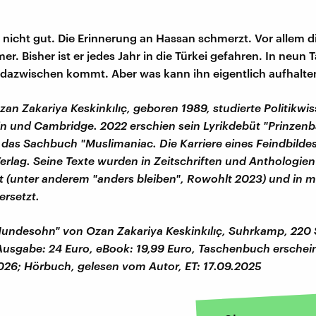
 nicht gut. Die Erinnerung an Hassan schmerzt. Vor allem 
r. Bisher ist er jedes Jahr in die Türkei gefahren. In neun 
dazwischen kommt. Aber was kann ihn eigentlich aufhalte
zan Zakariya Keskinkılıç, geboren 1989, studierte Politikwi
lin und Cambridge. 2022 erschien sein Lyrikdebüt "Prinzenba
 das Sachbuch "Muslimaniac. Die Karriere eines Feindbildes
erlag. Seine Texte wurden in Zeitschriften und Anthologien
ht (unter anderem "anders bleiben", Rowohlt 2023) und in 
rsetzt.
undesohn" von Ozan Zakariya Keskinkılıç, Suhrkamp, 220 
sgabe: 24 Euro, eBook: 19,99 Euro, Taschenbuch erschei
26; Hörbuch, gelesen vom Autor, ET: 17.09.2025