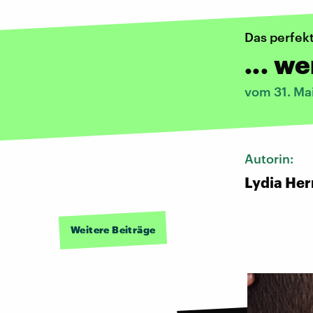
Das perfek
... w
vom 31. Ma
Autorin:
Lydia He
Weitere Beiträge