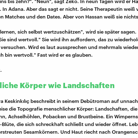
ins bis zehn?". "Neun", sagt Zeko. In neun Tagen wird er H
 In Adana. Aber das sagt er nicht. Seine Therapeutin weiß v
n Matches und den Dates. Aber von Hassan weiß sie nichts
lernen, sich selbst wertzuschätzen", wird sie später sagen.
Sie sind wertvoll." Sie wird ihn auffordern, das zu wiederho
 versuchen. Wird es laut aussprechen und mehrmals wieder
h bin wertvoll." Fast wird er es glauben.
.
iche Körper wie Landschaften
a Keskinkılıç beschreibt in seinem Debütroman auf unnac
ise die Topografie menschlicher Körper: Landschaften, di
nn, Achselhöhlen, Pobacken und Brustbeine. Ein Wimperns
Blüte, die sich schreckhaft schließt und wieder öffnet. Leb
erstreuten Sesamkörnern. Und Haut riecht nach Orangens