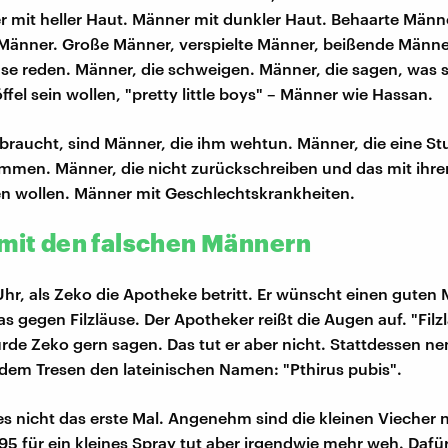
 mit heller Haut. Männer mit dunkler Haut. Behaarte Männ
Männer. Große Männer, verspielte Männer, beißende Männe
se reden. Männer, die schweigen. Männer, die sagen, was s
öffel sein wollen, "pretty little boys" – Männer wie Hassan.
 braucht, sind Männer, die ihm wehtun. Männer, die eine St
mmen. Männer, die nicht zurückschreiben und das mit ihr
n wollen. Männer mit Geschlechtskrankheiten.
 mit den falschen Männern
 Uhr, als Zeko die Apotheke betritt. Er wünscht einen gute
s gegen Filzläuse. Der Apotheker reißt die Augen auf. "Filz
rde Zeko gern sagen. Das tut er aber nicht. Stattdessen n
dem Tresen den lateinischen Namen: "Pthirus pubis".
 es nicht das erste Mal. Angenehm sind die kleinen Viecher n
,95 für ein kleines Spray tut aber irgendwie mehr weh. Daf