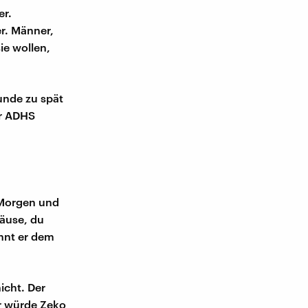
er.
r. Männer,
ie wollen,
unde zu spät
er ADHS
n Morgen und
läuse, du
ennt er dem
icht. Der
ür würde Zeko