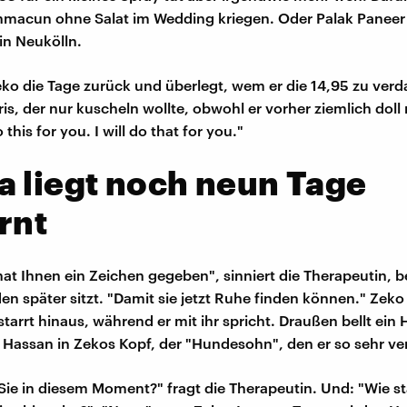
hmacun ohne Salat im Wedding kriegen. Oder Palak Paneer
in Neukölln.
Zeko die Tage zurück und überlegt, wem er die 14,95 zu ver
ris, der nur kuscheln wollte, obwohl er vorher ziemlich dol
o this for you. I will do that for you."
 liegt noch neun Tage
rnt
hat Ihnen ein Zeichen gegeben", sinniert die Therapeutin, b
en später sitzt. "Damit sie jetzt Ruhe finden können." Zeko
tarrt hinaus, während er mit ihr spricht. Draußen bellt ein
t Hassan in Zekos Kopf, der "Hundesohn", den er so sehr ve
Sie in diesem Moment?" fragt die Therapeutin. Und: "Wie sta