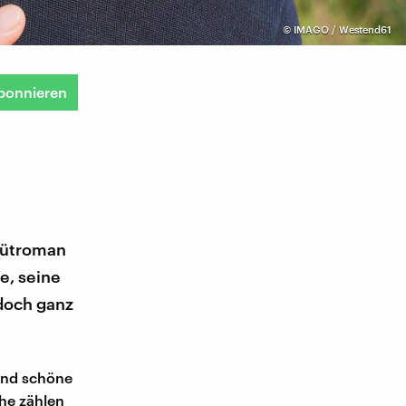
©
IMAGO / Westend61
bonnieren
ebütroman
e, seine
doch ganz
 Und schöne
che zählen