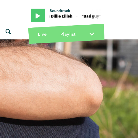
Soundtrack
"Bad guy" von Billie Eilish · "Bad guy" von Billie Eilish
Live
Playlist