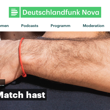
"Bad guy" von Billie Eilish · 
emen
Podcasts
Programm
Moderation
..
Match
hast