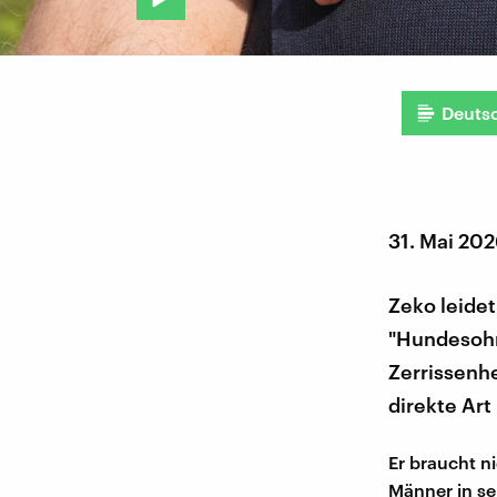
Deuts
31. Mai 20
Zeko leide
"Hundesohn
Zerrissenh
direkte Art
Er braucht n
Männer in se