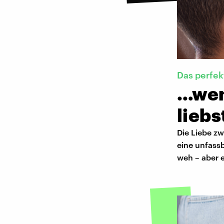
Das perfe
…wenn
liebs
Die Liebe z
eine unfassb
weh – aber 