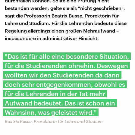
durchfallen können. Sollte eine Prüfung nicht
bestanden werden, gelte sie als "nicht geschrieben",
sagt die Professorin Beatrix Busse, Prorektorin für
Lehre und Studium. Für die Lehrenden bedeute diese
Regelung allerdings einen großen Mehraufwand –
insbesondere in administrativer Hinsicht.
"Das ist für alle eine besondere Situation,
für die Studierenden ohnehin. Deswegen
wollten wir den Studierenden da dann
doch sehr entgegenkommen, obwohl es
für die Lehrenden in der Tat mehr
Aufwand bedeutet. Das ist schon ein
Wahnsinn, was geleistet wird."
Beatrix Busse, Prorektorin für Lehre und Studium