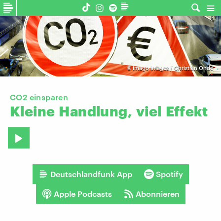
©
imago images / Christian Ohde
CO2 einsparen
Kleine
Handlung,
viel
Effekt
Deutschlandfunk App
Spotify
Apple Podcasts
Abonnieren