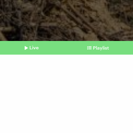
Live
Playlist
©
IMAGO | imagebroker
Shownotes
Klimawandel im Kopf
Extremwetterereignisse
werden oft vergessen