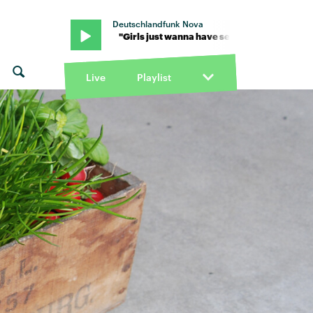
Deutschlandfunk Nova
 von Mazie · "Girls just wanna have sex" von Mazie · "Girls just wa
Live
Playlist