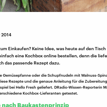
r 2014
 zum Einkaufen? Keine Idee, was heute auf den Tis
einfach eine Kochbox online bestellen, denn die lief
ch das passende Rezept dazu.
he Gemüsepfanne oder die Schupfnudeln mit Walnuss-Spina
diese Rezepte und die genaue Anleitung für die Zubereitu
piel bei Hello Fresh geliefert. DRadio-Wissen-Reporterin 
verschiedene Kochbox-Lieferanten getestet.
 nach Baukastenprinzip