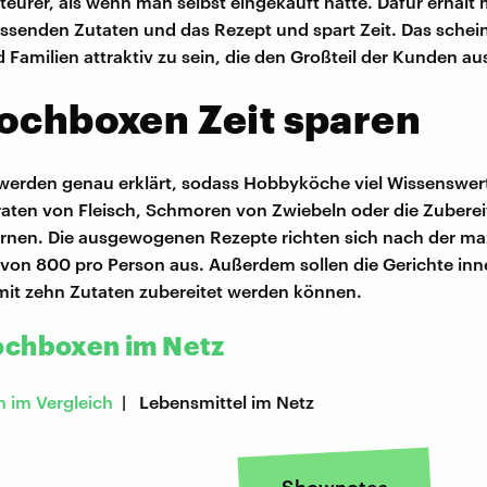
 teurer, als wenn man selbst eingekauft hätte. Dafür erhält
ssenden Zutaten und das Rezept und spart Zeit. Das schein
d Familien attraktiv zu sein, die den Großteil der Kunden 
ochboxen Zeit sparen
werden genau erklärt, sodass Hobbyköche viel Wissenswer
raten von Fleisch, Schmoren von Zwiebeln oder die Zubere
ernen. Die ausgewogenen Rezepte richten sich nach der m
 von 800 pro Person aus. Außerdem sollen die Gerichte inn
it zehn Zutaten zubereitet werden können.
chboxen im Netz
 im Vergleich
| Lebensmittel im Netz