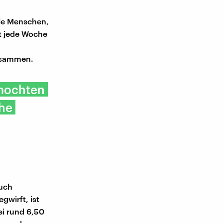
ele Menschen,
t jede Woche
zusammen.
 mochten
che
auch
gwirft, ist
ei rund 6,50