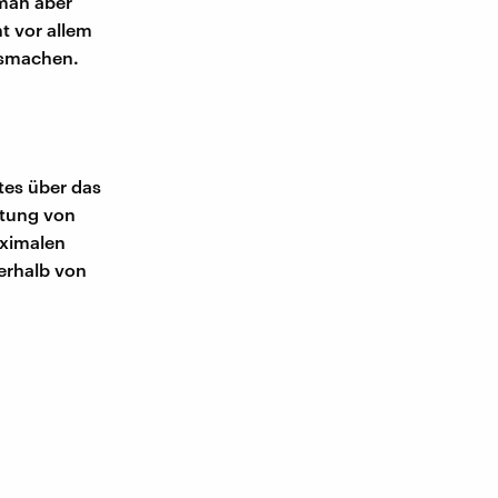
 man aber
t vor allem
ausmachen.
tes über das
itung von
aximalen
erhalb von