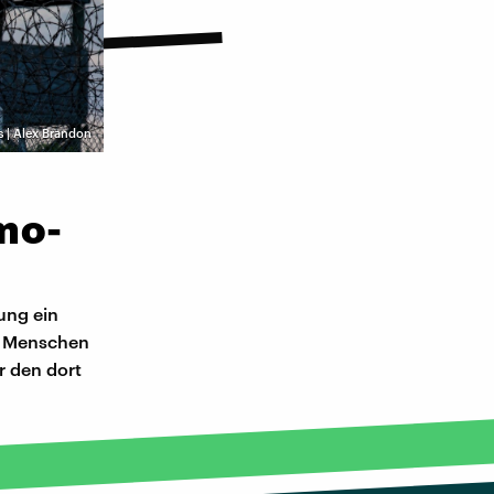
s | Alex Brandon
mo-
ung ein
t Menschen
r den dort