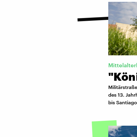
Mittelalte
"Köni
Militärstraß
des 13. Jahr
bis Santiago