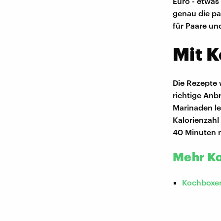
Euro - etwas
genau die pa
für Paare un
Mit K
Die Rezepte 
richtige Anb
Marinaden l
Kalorienzahl
40 Minuten m
Mehr Ko
Kochboxen