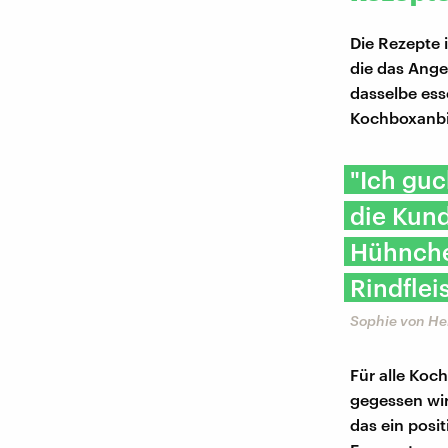
Die Rezepte 
die das Ange
dasselbe ess
Kochboxanbie
"Ich guc
die Kund
Hühnche
Rindflei
Sophie von Hel
Für alle Koch
gegessen wird
das ein posit