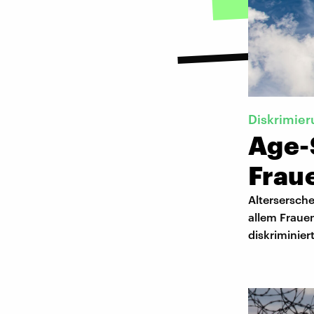
Diskrimie
Age-
Frau
Altersersche
allem Fraue
diskriminier