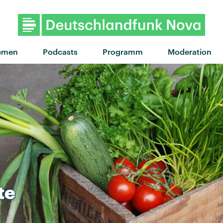
"Girls just wanna have sex"
emen
Podcasts
Programm
Moderation
te