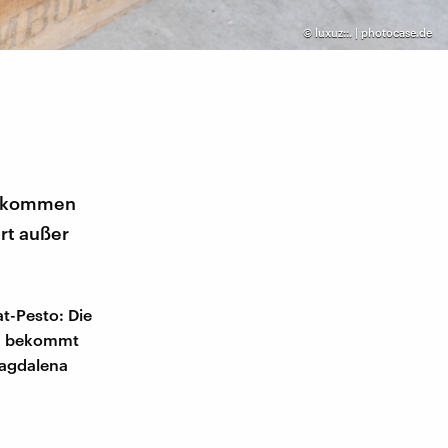
©
luxuz::. | photocase.de
ch kommen
ert außer
t-Pesto: Die
ng bekommt
Magdalena