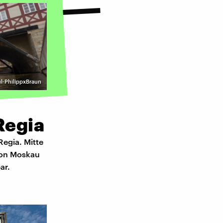
ul-PhilippxBraun
Regia
Regia. Mitte
 von Moskau
ar.