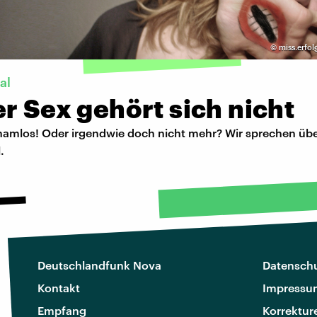
©
miss.erfol
al
r Sex gehört sich nicht
schamlos! Oder irgendwie doch nicht mehr? Wir sprechen üb
.
Deutschlandfunk Nova
Datenschu
Kontakt
Impressu
Empfang
Korrektur