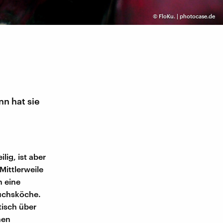
©
FloKu. | photocase.de
nn hat sie
lig, ist aber
ittlerweile
n eine
wuchsköche.
tisch über
nen