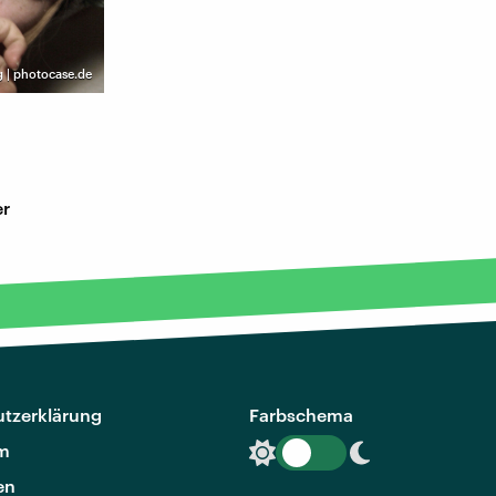
g | photocase.de
er
tzerklärung
Farbschema
m
en