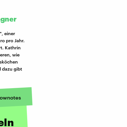
agner
, einer
ro pro Jahr.
t. Kathrin
ieren, wie
hsköchen
 dazu gibt
ownotes
eln