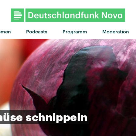
"Feed the fire" von SG L
emen
Podcasts
Programm
Moderation
müse
schnippeln