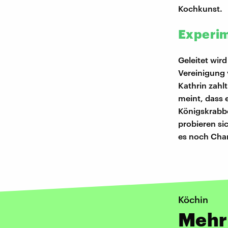
Kochkunst.
Experim
Geleitet wir
Vereinigung 
Kathrin zahl
meint, dass 
Königskrabb
probieren si
es noch Cha
Köchin
Mehr