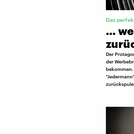
Das perfe
… we
zurüc
Der Protagon
der Werbebr
bekommen. D
"Jedermann"
zurückspulen