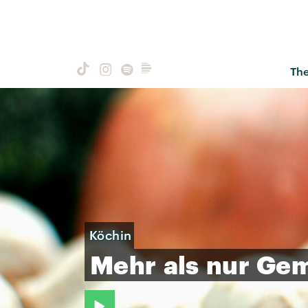
Th
Köchin
Mehr
als
nur
Ge