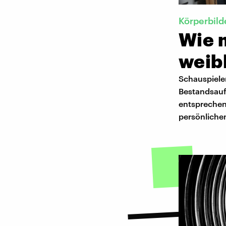
Körperbild
Wie m
weib
Schauspieler
Bestandsauf
entsprechen 
persönlichen