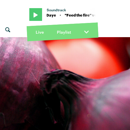
Soundtrack
ewis & Lucky Daye · "Feed the fire" von SG Lewis & Lucky Daye · "F
Live
Playlist