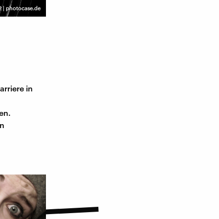
2 | photocase.de
rriere in
en.
en