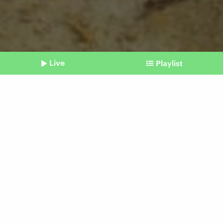
Live
Playlist
©
IMAGO
Shownotes
Konferenz in Bonn
Einsatz von Chemikalien soll
sicherer werden
Beitrag aus unserem Archiv vom 25.