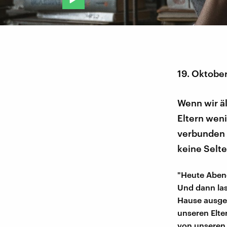
19. Oktobe
Wenn wir ä
Eltern wen
verbunden 
keine Selte
"Heute Aben
Und dann las
Hause ausgez
unseren Elte
von unseren 