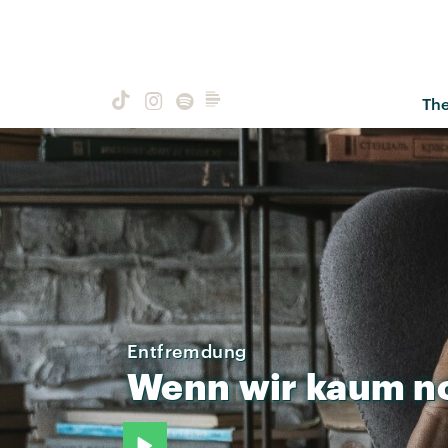
Th
Entfremdung
Wenn
wir
kaum
n