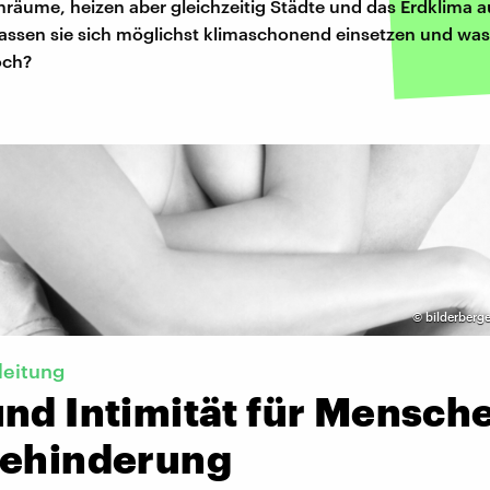
räume, heizen aber gleichzeitig Städte und das Erdklima au
lassen sie sich möglichst klimaschonend einsetzen und was 
och?
©
bilderberg
leitung
und Intimität für Mensch
Behinderung