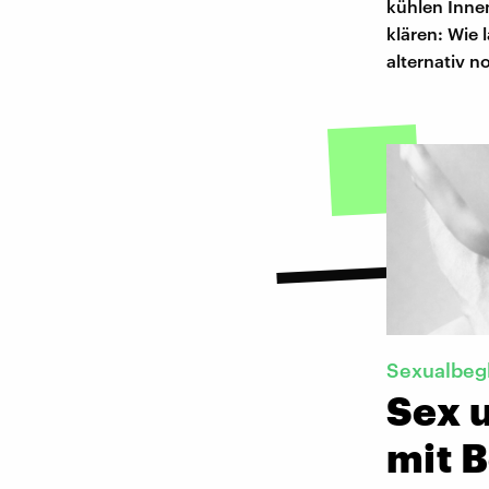
kühlen Innen
klären: Wie 
alternativ n
Sexualbeg
Sex 
mit 