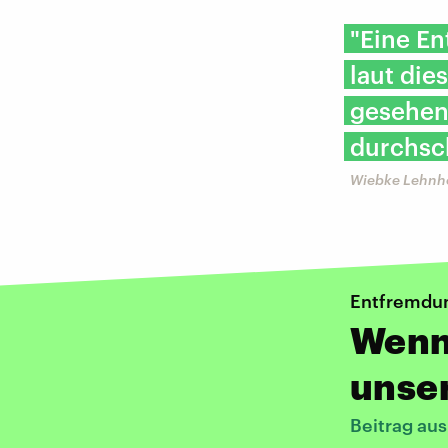
"Eine En
laut die
gesehen 
durchsch
Wiebke Lehnho
Entfremdu
Wenn
unser
Beitrag au