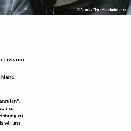
©
Pexels / Tima Miroshnichenko
zu unseren
n
chland
anrufen".
von zu
ziehung zu
s wir uns