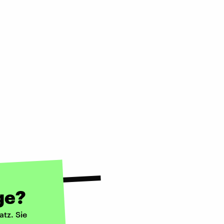
ge?
atz. Sie