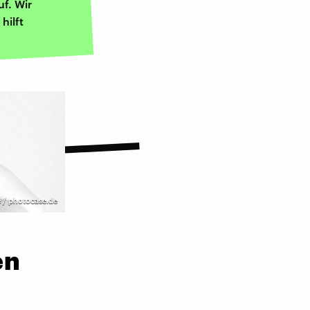
f. Wir
hilft
e / photocase.de
en