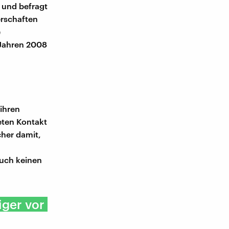
 und befragt
erschaften
e
 Jahren 2008
 ihren
eten Kontakt
cher damit,
uch keinen
iger vor