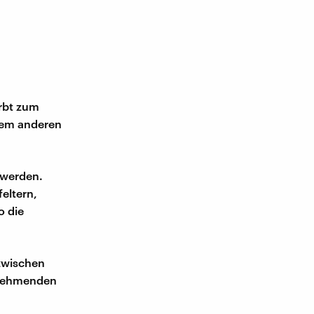
irbt zum
 dem anderen
 werden.
eltern,
o die
 zwischen
ilnehmenden