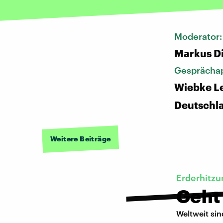
Moderator
Markus D
Gesprächap
Wiebke Le
Deutschl
Weitere Beiträge
Erderhitzu
Geht
Weltweit sin