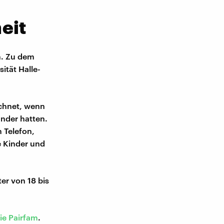
eit
h. Zu dem
ität Halle-
ichnet, wenn
ander hatten.
 Telefon,
e Kinder und
er von 18 bis
ie Pairfam
.