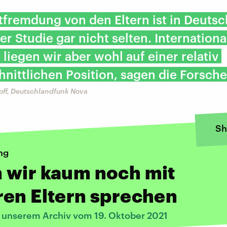
tfremdung von den Eltern ist in Deuts
ser Studie gar nicht selten. Internationa
liegen wir aber wohl auf einer relativ
nittlichen Position, sagen die Forsche
ff, Deutschlandfunk Nova
Sh
ng
 wir kaum noch mit
en Eltern sprechen
s unserem Archiv vom 19. Oktober 2021