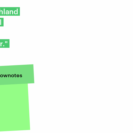
chland
l
r."
ownotes