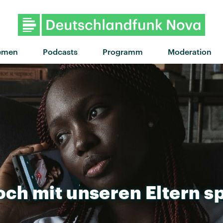
"Up against it" von Black Ho
emen
Podcasts
Programm
Moderation
och
mit
unseren
Eltern
s