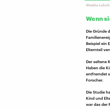
Wiebke Lehnho
Wenn si
Die Gründe d
Familienerei
Beispiel ein
Elternteil ve
Der seltene 
Haben die Ki
entfremdet si
Forscher.
Die Studie h
Kind und Elt
war das der F