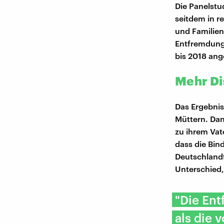
Die Panelstu
seitdem in r
und Familien
Entfremdung 
bis 2018 an
Mehr Di
Das Ergebnis
Müttern. Da
zu ihrem Vat
dass die Bind
Deutschland
Unterschied,
"Die Ent
als die 