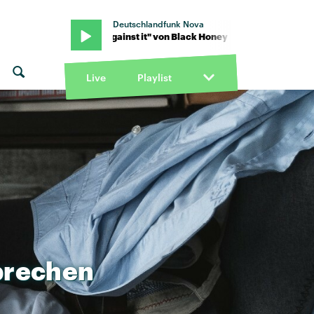
Deutschlandfunk Nova
ney · "Up against it" von Black Honey · "Up against it" von Black H
Live
Playlist
prechen