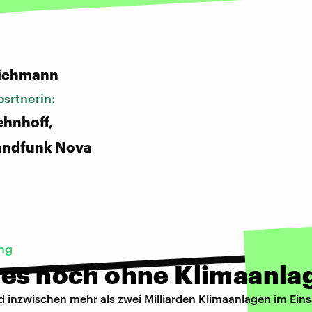
:
ichmann
srtnerin:
hnhoff,
andfunk Nova
ng
 es noch ohne Klimaanla
d inzwischen mehr als zwei Milliarden Klimaanlagen im Eins