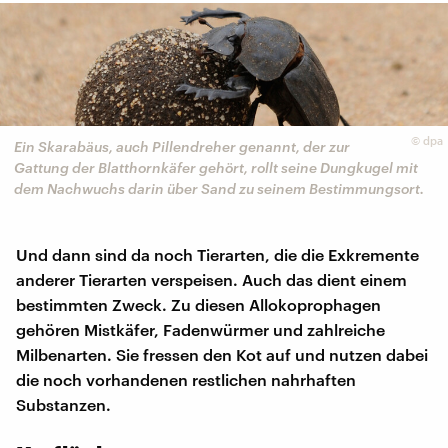
©
dpa
Ein Skarabäus, auch Pillendreher genannt, der zur
Gattung der Blatthornkäfer gehört, rollt seine Dungkugel mit
dem Nachwuchs darin über Sand zu seinem Bestimmungsort.
Und dann sind da noch Tierarten, die die Exkremente
anderer Tierarten verspeisen. Auch das dient einem
bestimmten Zweck. Zu diesen Allokoprophagen
gehören Mistkäfer, Fadenwürmer und zahlreiche
Milbenarten. Sie fressen den Kot auf und nutzen dabei
die noch vorhandenen restlichen nahrhaften
Substanzen.