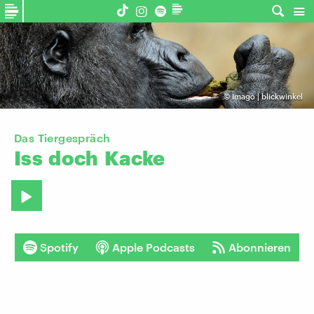
©
Imago | blickwinkel
Das Tiergespräch
Iss
doch
Kacke
Spotify
Apple Podcasts
Abonnieren