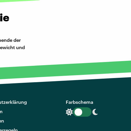
ie
chende der
Gewicht und
tzerklärung
Farbschema
m
en
rregeln