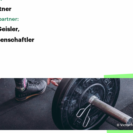
tner
artner:
eisler,
enschaftler
©
Victor F