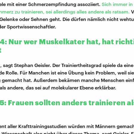
viele mit einer Schmerzempfindung assoziiert.
Sich immer in
erz zu trainieren, sei allerdings alles andere als ratsam.
V
Gelenke oder Sehnen geht. Die dürfen nämlich nicht weht
der Sportwissenschaftler.
4: Nur wer Muskelkater hat, hat richt
t
 sagt Stephan Geisler. Der Trainiertheitsgrad spiele da eine
e Rolle. Für Manchen ist eine Übung kein Problem, weil sie 
g gemacht hat. Außerdem bekämen manche Menschen einf
als andere, das sei auf molekularer Ebene erklärbar.
: Frauen sollten anders trainieren al
ent aller Krafttrainingsstudien würden mit Männern gemacht
e Wissenschaft also nicht über dieses Thema, sagt Geisler. 