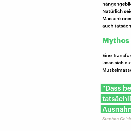
hängengeblie
Natürlich sei
Massenkonsum
auch tatsäch
Mythos 
Eine Transfo
lasse sich a
Muskelmasse
"Dass be
tatsächli
Ausnahm
Stephan Geisle