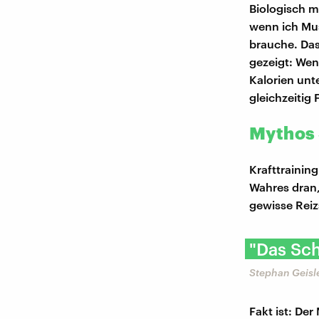
Biologisch m
wenn ich Mus
brauche. Das 
gezeigt: Wenn
Kalorien unt
gleichzeitig
Mythos 3
Krafttrainin
Wahres dran,
gewisse Reiz
"Das Sc
Stephan Geisle
Fakt ist: Der