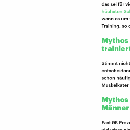
das sei für 
höchsten Schm
wenn es um 
Training, so 
Mythos 
trainier
Stimmt nicht,
entscheidend
schon häufi
Muskelkater 
Mythos 5
Männer
Fast 95 Proz
viel wisse di