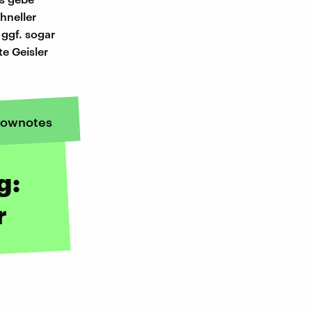
hneller
ggf. sogar
e Geisler
ownotes
g:
r