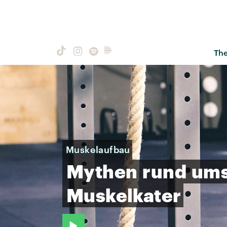
Th
Muskelaufbau
Mythen
rund
um
Muskelkater