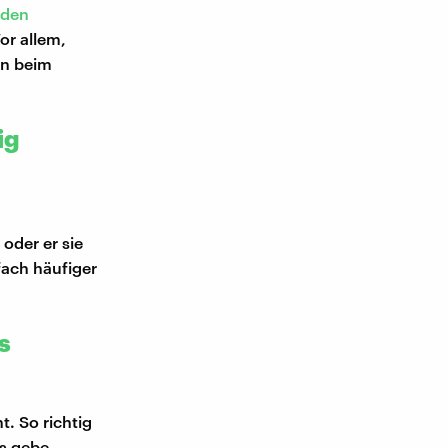
 den
or allem,
un beim
ig
oder er sie
ach häufiger
s
. So richtig
Es gebe