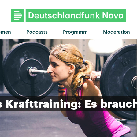
"7563" von Florence 
emen
Podcasts
Programm
Moderation
s
Krafttraining:
Es
brauc