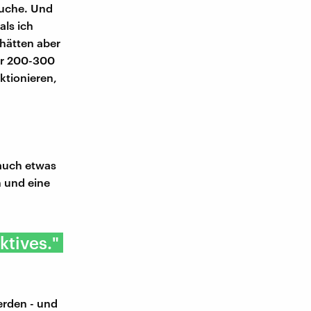
auche. Und
als ich
 hätten aber
nur 200-300
ktionieren,
 auch etwas
n und eine
tives."
werden - und