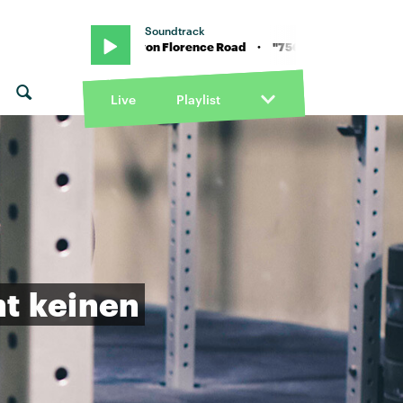
Soundtrack
Road · "7563" von Florence Road · "7563" von Florence Road
Live
Playlist
ht
keinen