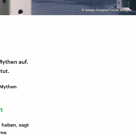
©
imago images/Cavan Images
Mythen auf.
tut.
-Mythen
n
n haben, sagt
lme