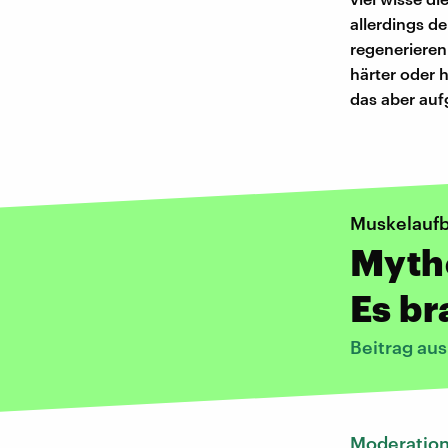
allerdings d
regenerieren
härter oder 
das aber auf
Muskelauf
Mythe
Es br
Beitrag au
Moderatio