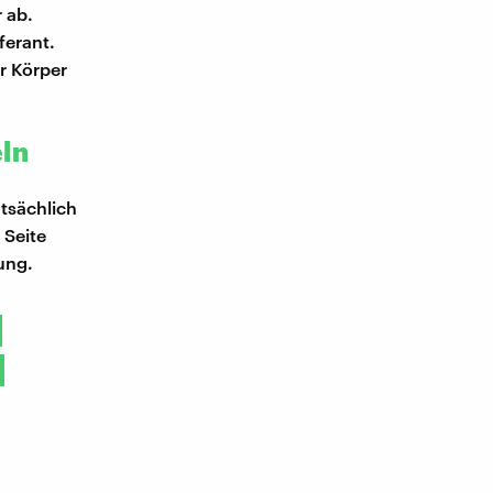
 ab.
ferant.
r Körper
eln
atsächlich
 Seite
ung.