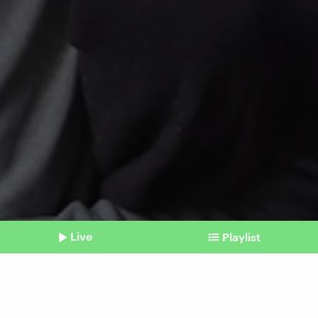
Live
Playlist
©
AFP