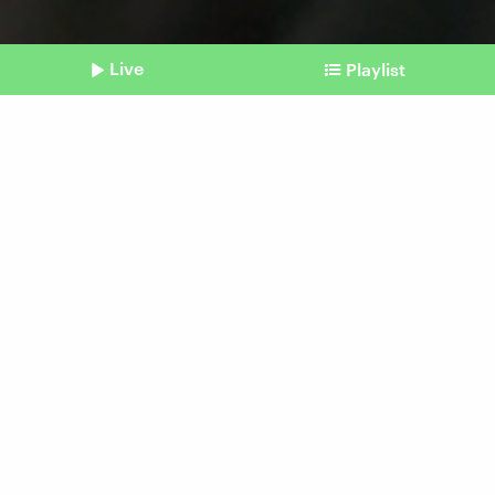
Live
Playlist
©
picture alliance / ASSOCIATED PRESS | Uncredited
Shownotes
Krieg im All
So realistisch ist der
Actionfilm I.S.S.
Beitrag aus unserem Archiv vom 21. Juli 2024