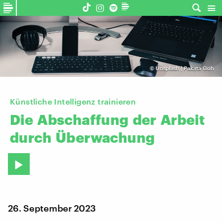
©
Unsplash | Pakata Goh
Künstliche Intelligenz trainieren
Die
Abschaffung
der
Arbeit
durch
Überwachung
26. September 2023