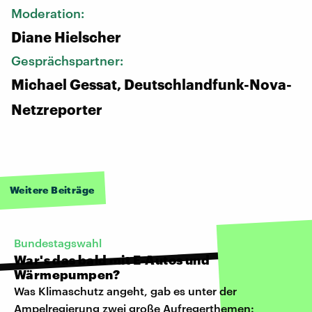
Moderation:
Diane Hielscher
Gesprächspartner:
Michael Gessat, Deutschlandfunk-Nova-
Netzreporter
Weitere Beiträge
Bundestagswahl
War's das bald mit E-Autos und
Wärmepumpen?
Was Klimaschutz angeht, gab es unter der
Ampelregierung zwei große Aufregerthemen: