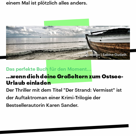
einem Mal ist plötzlich alles anders.
©
imago | Sabine Gudath
Das perfekte Buch für den Moment...
…wenn dich deine Großeltern zum Ostsee-
Urlaub einladen
Der Thriller mit dem Titel "Der Strand: Vermisst" ist
der Auftaktroman einer Krimi-Trilogie der
Bestsellerautorin Karen Sander.