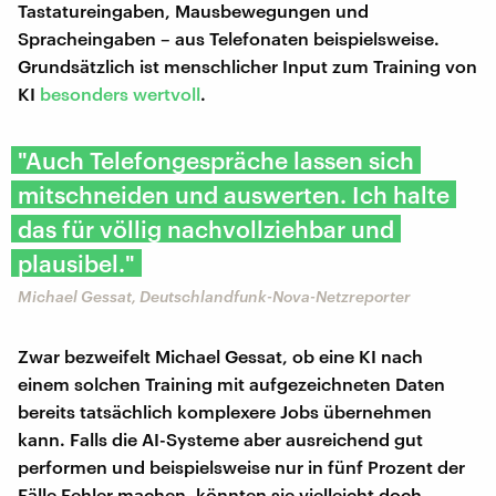
Tastatureingaben, Mausbewegungen und
Spracheingaben – aus Telefonaten beispielsweise.
Grundsätzlich ist menschlicher Input zum Training von
KI
besonders wertvoll
.
"Auch Telefongespräche lassen sich
mitschneiden und auswerten. Ich halte
das für völlig nachvollziehbar und
plausibel."
Michael Gessat, Deutschlandfunk-Nova-Netzreporter
Zwar bezweifelt Michael Gessat, ob eine KI nach
einem solchen Training mit aufgezeichneten Daten
bereits tatsächlich komplexere Jobs übernehmen
kann. Falls die AI-Systeme aber ausreichend gut
performen und beispielsweise nur in fünf Prozent der
Fälle Fehler machen, könnten sie vielleicht doch