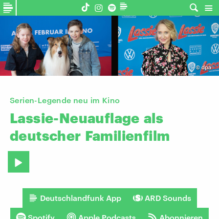
©
dpa
Serien-Legende neu im Kino
Lassie-Neuauflage
als
deutscher
Familienfilm
Deutschlandfunk App
ARD Sounds
Spotify
Apple Podcasts
Abonnieren