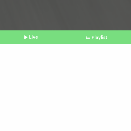
Live
Playlist
©
picture alliance / Zoonar | David Freigner
Shownotes
Lauftreff für Singles
Joggend die neue Liebe
finden
Beitrag aus unserem Archiv vom 07. April