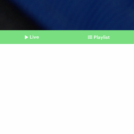
Live
Playlist
©
IMAGO / blickwinkel
Shownotes
Europäische Union
Recht auf Reparatur kommt
Beitrag aus unserem Archiv vom 02. Februar
2024