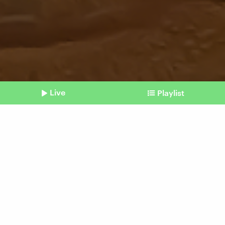
Live
Playlist
©
Imago / Depositphotos (Symbolbild)
Shownotes
Unterschiedlich bei Mensch und Tier
Warum mal das Weibchen,