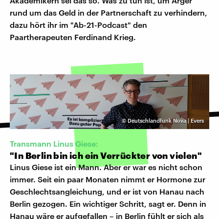
Akademikern sei das so. Was zu tun ist, um Ärger
rund um das Geld in der Partnerschaft zu verhindern,
dazu hört ihr im "Ab-21-Podcast" den
Paartherapeuten Ferdinand Krieg.
©
Deutschlandfunk Nova | Evers
Transmann Linus Giese:
"In Berlin bin ich ein Verrückter von vielen"
Linus Giese ist ein Mann. Aber er war es nicht schon
immer. Seit ein paar Monaten nimmt er Hormone zur
Geschlechtsangleichung, und er ist von Hanau nach
Berlin gezogen. Ein wichtiger Schritt, sagt er. Denn in
Hanau wäre er aufgefallen – in Berlin fühlt er sich als