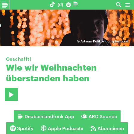
©
Artyom Kulikov | unsplash.com
Geschafft!
Wie
wir
Weihnachten
überstanden
haben
Deutschlandfunk App
ARD Sounds
Spotify
Apple Podcasts
Abonnieren