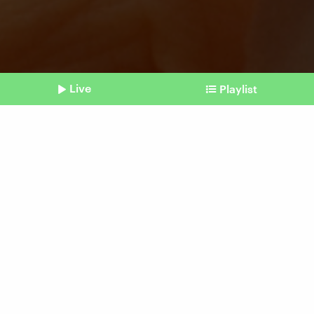
Live
Playlist
©
Jennifer Uppendahl / unsplash.com
Shownotes
Leistung
Wie Cannabis beim Sport
wirkt
Beitrag aus unserem Archiv vom 11. August