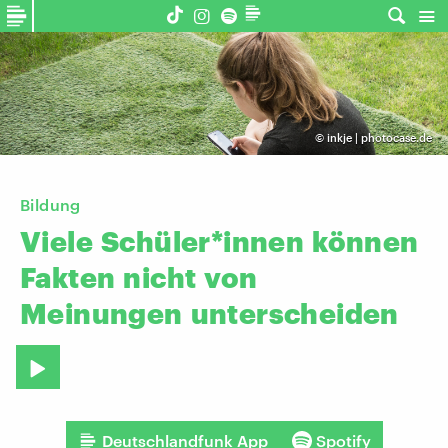
©
inkje | photocase.de
Bildung
Viele
Schüler*innen
können
Fakten
nicht
von
Meinungen
unterscheiden
Deutschlandfunk App
Spotify