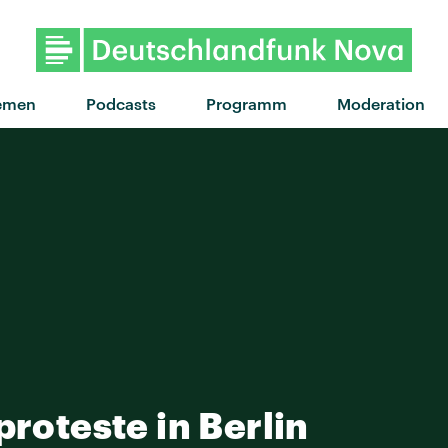
"Digo Nada" von Har
emen
Podcasts
Programm
Moderation
proteste in Berlin