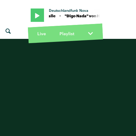
Deutschlandfunk Nova
d-Fi feat. Mike Kalle · "Digo Nada" von Hard-Fi feat. Mike Kalle · "
Live
Playlist