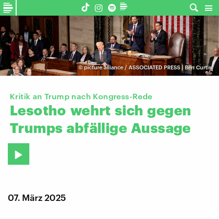
©
picture alliance / ASSOCIATED PRESS | Ben Curtis
Kritik an Trump nach Kongress-Rede
Lesotho
wehrt
sich
gegen
Trumps
abfällige
Aussage
07. März 2025