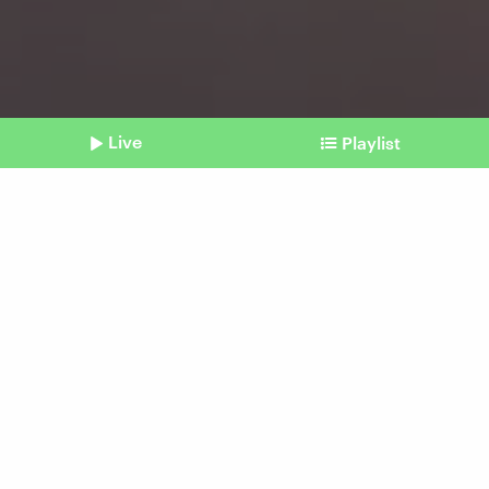
Live
Playlist
©
Picture Alliance / dpa / Fabian Sommer
Shownotes
Cannabis, Heroin, Kokain
Portugal: Wo
Drogenkonsum keine
Straftat ist